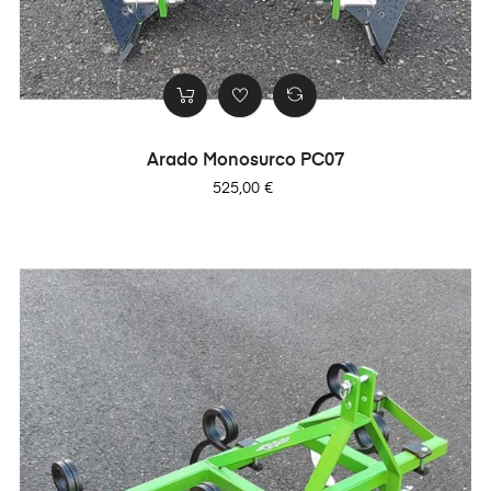
Arado Monosurco PC07
Precio
525,00 €