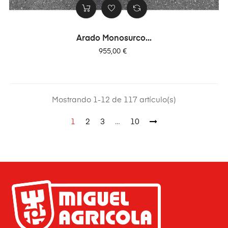
Arado Monosurco...
Precio
955,00 €
Mostrando 1-12 de 117 artículo(s)
1
2
3
…
10