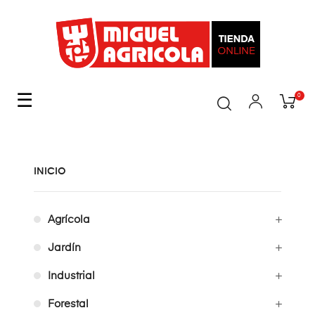
Navegación
☰
0
de
palanca
INICIO
Agrícola
Jardín
Industrial
Forestal