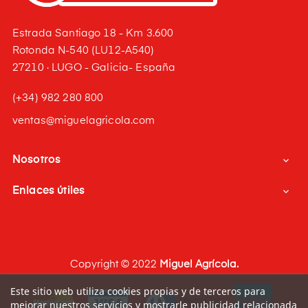
Estrada Santiago 18 - Km 3.600
Rotonda N-540 (LU12-A540)
27210 · LUGO - Galicia- España
(+34) 982 280 800
ventas@miguelagricola.com
Nosotros

Enlaces útiles

Copyright © 2022
Miguel Agrícola.
Este sitio web utiliza cookies propias y de terceros para
mejorar nuestros servicios y mostrarle publicidad relacionada