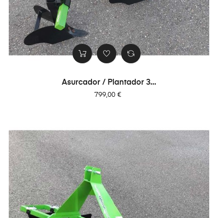
Asurcador / Plantador 3...
Precio
799,00 €