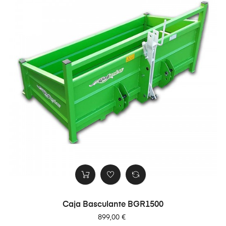
Caja Basculante BGR1500
Precio
899,00 €