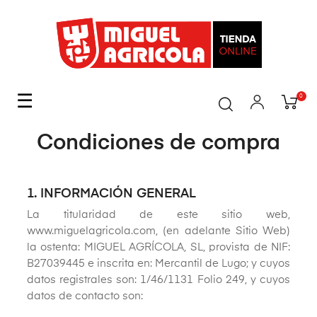
Navegación
☰
0
de
palanca
Condiciones de compra
1. INFORMACIÓN GENERAL
La titularidad de este sitio web,
www.miguelagricola.com, (en adelante Sitio Web)
la ostenta: MIGUEL AGRÍCOLA, SL, provista de NIF:
B27039445 e inscrita en: Mercantil de Lugo; y cuyos
datos registrales son: 1/46/1131 Folio 249, y cuyos
datos de contacto son: