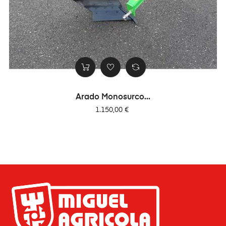
Arado Monosurco...
Precio
1.150,00 €