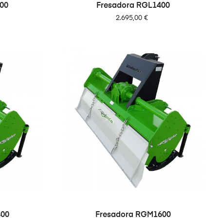
00
Fresadora RGL1400
Precio
2.695,00 €
400
Fresadora RGM1600