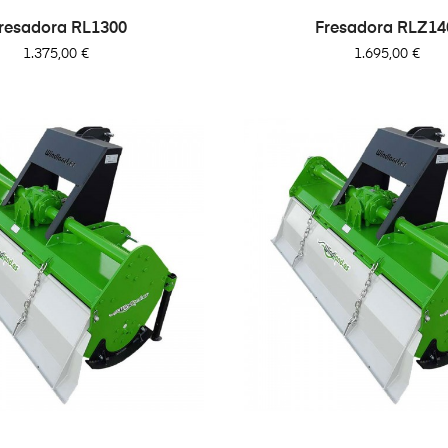
resadora RL1300
Fresadora RLZ14
Precio
Precio
1.375,00 €
1.695,00 €