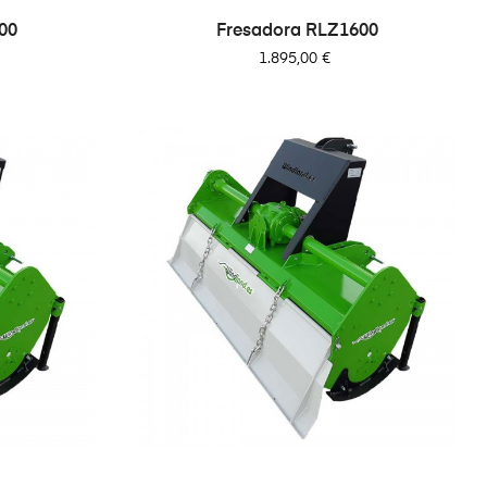
00
Fresadora RLZ1600
Precio
1.895,00 €