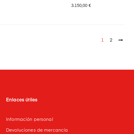
Precio
3.150,00 €
1
2
Enlaces útiles
Información personal
Devoluciones de mercancía