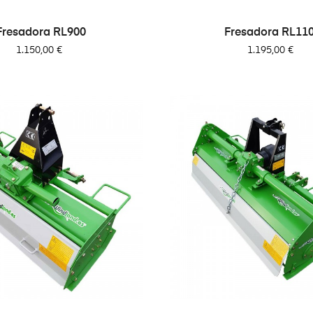
Fresadora RL900
Fresadora RL11
Precio
Precio
1.150,00 €
1.195,00 €