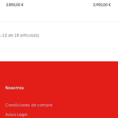
Precio
Precio
2.850,00 €
2.950,00 €
-12 de 18 artículo(s)
Nosotros
Condiciones de compra
Aviso Legal