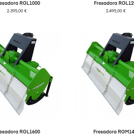
resadora RGL1000
Fresadora RGL12
Precio
Precio
2.395,00 €
2.495,00 €
resadora RGL1600
Fresadora RGM1