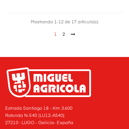
Mostrando 1-12 de 17 artículo(s)
1
2
Estrada Santiago 18 - Km 3.600
Rotonda N-540 (LU12-A540)
27210 · LUGO - Galicia- España