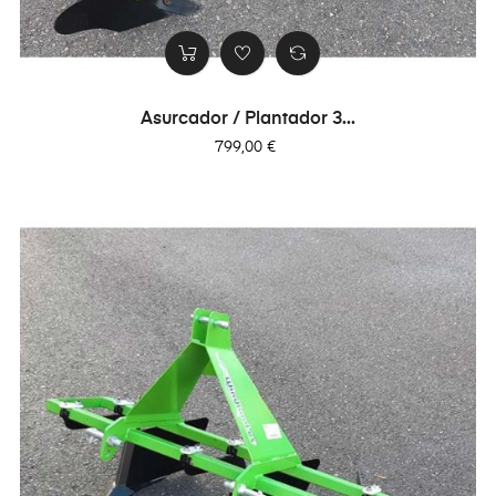
Asurcador / Plantador 3...
Precio
799,00 €