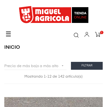
Navegación
☰
0
de
palanca
INICIO

Precio: de más bajo a más alto
FILTRAR
Mostrando 1-12 de 142 artículo(s)