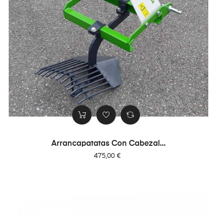
Arrancapatatas Con Cabezal...
Precio
475,00 €