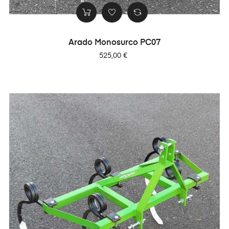
Arado Monosurco PC07
Precio
525,00 €