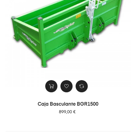
Caja Basculante BGR1500
Precio
899,00 €