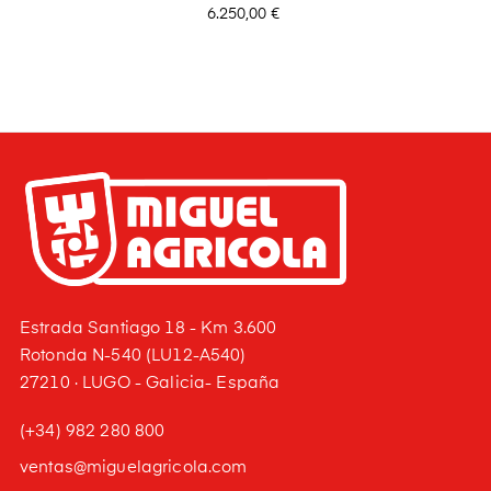
Precio
6.250,00 €
Estrada Santiago 18 - Km 3.600
Rotonda N-540 (LU12-A540)
27210 · LUGO - Galicia- España
(+34) 982 280 800
ventas@miguelagricola.com