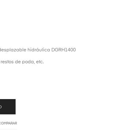
desplazable hidráulica DGRH1400
restos de poda, etc.
O
 COMPARAR