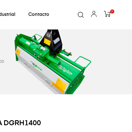
0
dustrial
Contacto
00
 DGRH1400