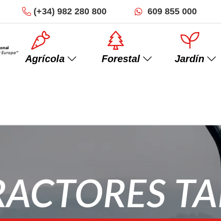
(+34)
982 280 800
609 855 000
Agrícola
Forestal
Jardín
Minitractores
Trituradoras
RACTORES TA