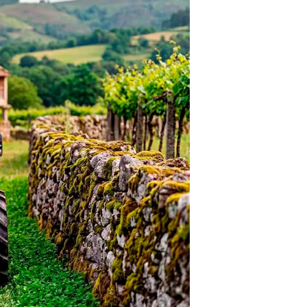
Herramientas de batería
Tractores Cortacésped
Juguetes
Otros útiles de jardín
Ver más