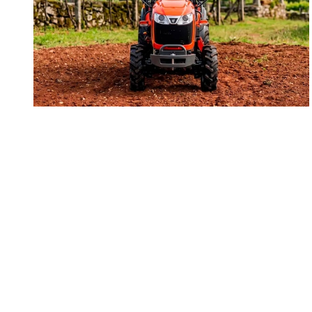
CATÁLOGOS
Motosierras
Ofertas
Productos
Poda en altura
JARDÍN