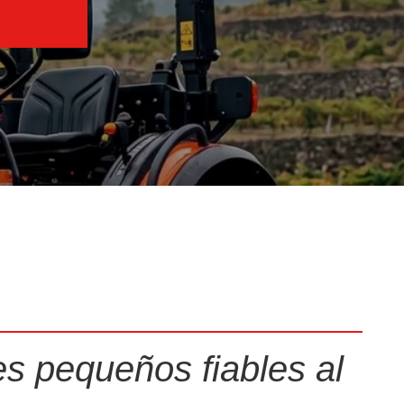
Motoazadas
Atomizadores
Ver más
es pequeños fiables al