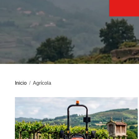
BLOG
Retroexcavadoras
Noticias
Consejos
MULTIMEDIA
Cortacésped para
Inicio
Agrícola
Videos
tractor
Galería de imágenes
FORESTAL
MARCAS
Nuestras marcas