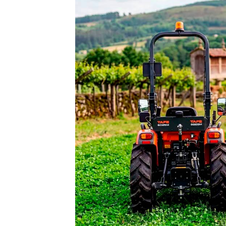
Cortacésped
Cortasetos
Sopladores
Escarificadores