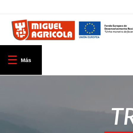
QUIÉNES SOMOS
AGRÍCOLA
☰
Empresa
Más
Fracciona tu pago
Localización & Contacto
TIENDAS ONLINE
Tractores TAFE
T
Miguel Agrícola
Inforecambios