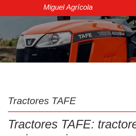
Miguel Agrícola
Arados
Arranca patatas
Cajas de transporte
Otros aperos
Tractores TAFE
Tractores TAFE: tractor