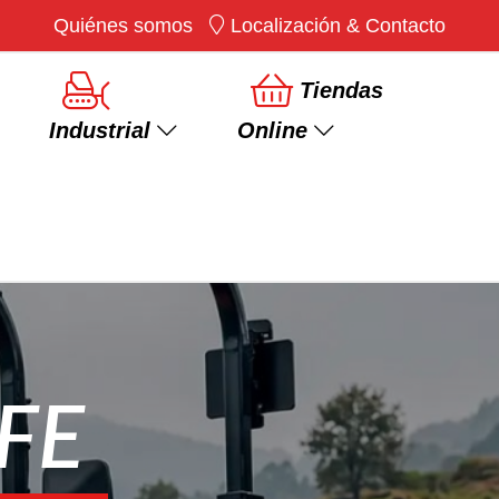
Quiénes somos
Localización & Contacto
×
Tiendas
Industrial
Online
Ver más
Rotovator/Fresadora
Desbrozadoras
FE