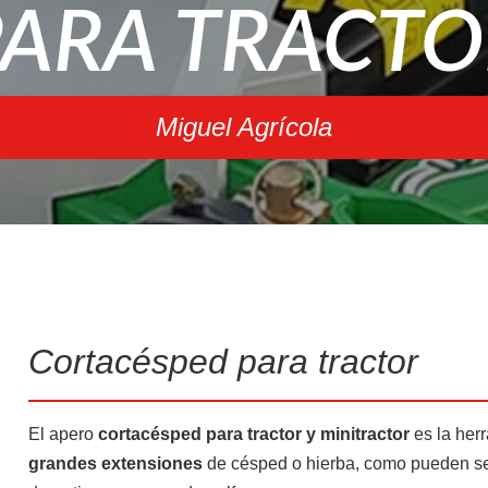
PARA TRACTO
Arados
Arranca patatas
Miguel Agrícola
Cajas de transporte
Otros aperos
Cortacésped para tractor
El apero
cortacésped para tractor y minitractor
es la her
grandes extensiones
de césped o hierba, como pueden ser