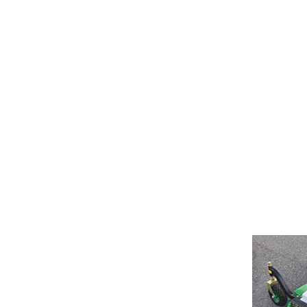
Limpieza playas
MINITRACTORES
Motores