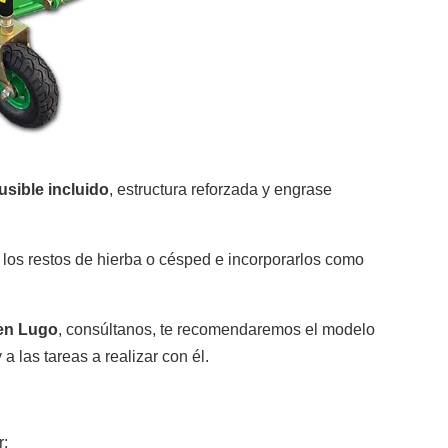
Herramientas de batería
Tractores Cortacésped
usible incluido
, estructura reforzada y engrase
 los restos de hierba o césped e incorporarlos como
Juguetes
Otros útiles de jardín
 en Lugo
, consúltanos, te recomendaremos el modelo
 a las tareas a realizar con él.
Ver más
r: