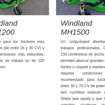
dland
Windland
1200
MH1500
 para los tractores más
Un cortacésped diseña
s (de entre 16 y 30 CV) y
trabajos profesionales.
Forestal
Jardín
tensiones más reducidas.
150 centímetros de ancho
o de trabajo es de 120
permiten abarcar grandes
ros.
hierba o césped a manten
mejores condicione
recomendado para trac
entre 30 y 70 CV de pote
tres cuchillas realizan 
limpio que ayuda a que l
cortados cicatricen l