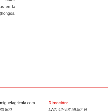
mas en la
ongos,
miguelagricola.com
Dirección:
280 800
LAT:
42ª 58' 59.50'' N