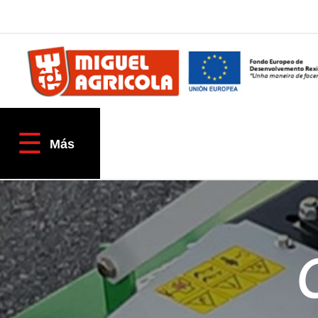
QUIÉNES SOMOS
AGRÍCOLA
☰
Empresa
Más
Fracciona tu pago
Localización & Contacto
TIENDAS ONLINE
Tractores TAFE
Miguel Agrícola
Inforecambios