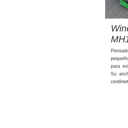
RECAMBIOS
Win
MH
Pensado
pequeño
Minitractores
para ex
Su anch
centímet