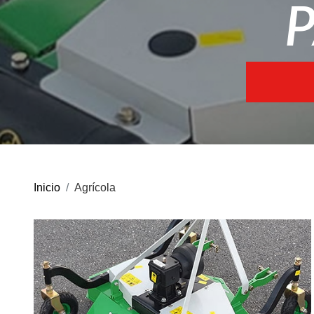
BLOG
Retroexcavadoras
Noticias
Consejos
MULTIMEDIA
Cortacésped para
Inicio
Agrícola
Videos
tractor
Galería de imágenes
FORESTAL
MARCAS
Nuestras marcas