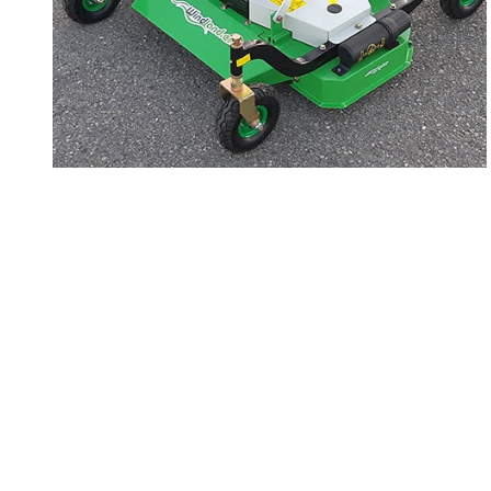
CATÁLOGOS
Motosierras
Ofertas
Productos
Poda en altura
JARDÍN