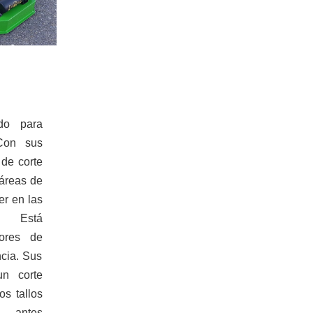
Ver más
do para
 Con sus
Aperos
Motores
 de corte
 áreas de
er en las
s. Está
tores de
ncia. Sus
un corte
os tallos
o antes