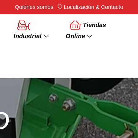
Quiénes somos
Localización & Contacto
×
Tiendas
Industrial
Online
Ver más
Rotovator/Fresadora
Desbrozadoras
D