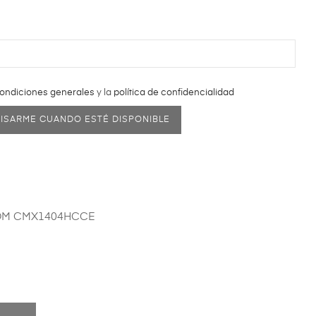
ondiciones generales
y la
política de confidencialidad
VISARME CUANDO ESTÉ DISPONIBLE
OM CMX1404HCCE