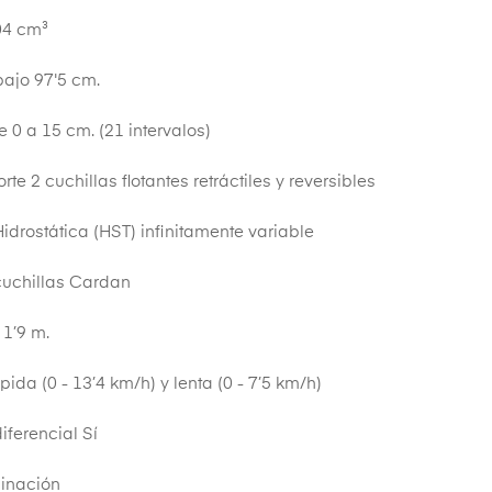
04 cm³
bajo 97'5 cm.
e 0 a 15 cm. (21 intervalos)
te 2 cuchillas flotantes retráctiles y reversibles
idrostática (HST) infinitamente variable
cuchillas Cardan
 1’9 m.
ida (0 - 13’4 km/h) y lenta (0 - 7’5 km/h)
iferencial Sí
linación