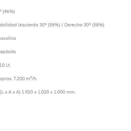
º (46%)
abilidad Izquierda 30º (58%) / Derecha 30º (58%)
asolina
epósito
0 Lt.
prox. 7.200 m²/h.
L x A x A) 1.920 x 1.020 x 1.000 mm.