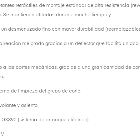
lotantes retráctiles de montaje estándar de alta resistencia (r
). Se mantienen afiladas durante mucho tiempo y
un desmenuzado fino con mayor durabilidad (reemplazables po
aireación mejorado gracias a un deflector que facilita un ac
o a las partes mecánicas, gracias a una gran cantidad de co
o.
stema de limpieza del grupo de corte.
volante y asiento.
GX390 (sistema de arranque eléctrico)
CV