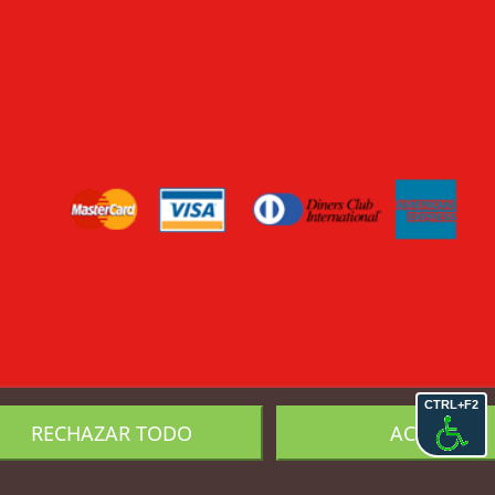
CTRL+F2
RECHAZAR TODO
ACEPTO