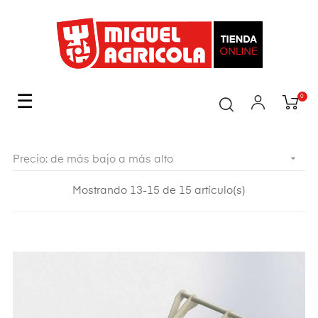
Navegación
☰
0
de
palanca

Precio: de más bajo a más alto
Mostrando 13-15 de 15 artículo(s)