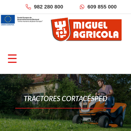
982 280 800
609 855 000
×
QUIÉNES SOMOS
☰
Empresa
Fracciona tu pago
Localización & Contacto
TIENDAS ONLINE
TRACTORES CORTACÉSPED
Miguel Agrícola
Inforecambios