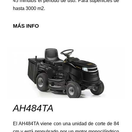
Retroexcavadoras
45 minutos el período de uso. Para superficies de
hasta 3000 m2.
MÁS INFO
Arados
Arranca patatas
AH484TA
El AH484TA viene con una unidad de corte de 84
cm y está propulsado por un motor monocilíndrico