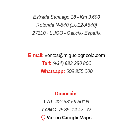
Escarificadores
Estrada Santiago 18 - Km 3.600
Rotonda N-540 (LU12-A540)
27210 · LUGO - Galicia- España
E-mail:
ventas@miguelagricola.com
Juguetes
Telf:
(+34) 982 280 800
Whatsapp:
609 855 000
Dirección:
LAT:
42ª 58' 59.50'' N
LONG:
7º 35' 14.47'' W
Otros útiles de jardín
Ver en Google Maps
INDUSTRIAL
Ver más