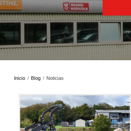
BLOG
Retroexcavadoras
Noticias
Consejos
MULTIMEDIA
Cortacésped para
Inicio
Blog
Noticias
Videos
tractor
Galería de imágenes
FORESTAL
MARCAS
Nuestras marcas