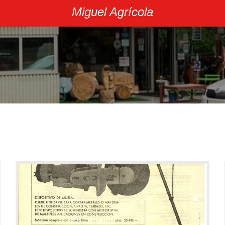
Miguel Agrícola
Arados
Arranca patatas
Cajas de transporte
Otros aperos