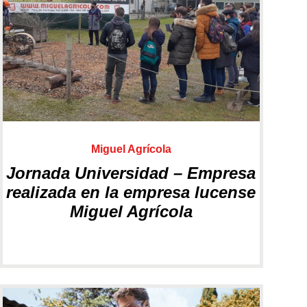
Herramientas de batería
Tractores Cortacésped
Miguel Agrícola
Jornada Universidad – Empresa
realizada en la empresa lucense
Juguetes
Otros útiles de jardín
Miguel Agrícola
Ver más