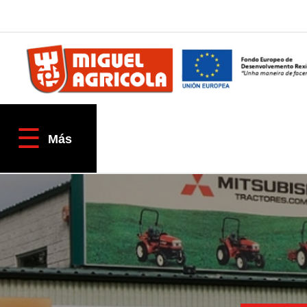
QUIÉNES SOMOS
AGRÍCOLA
☰
Empresa
Más
Fracciona tu pago
Localización & Contacto
TIENDAS ONLINE
Tractores TAFE
Miguel Agrícola
Inforecambios