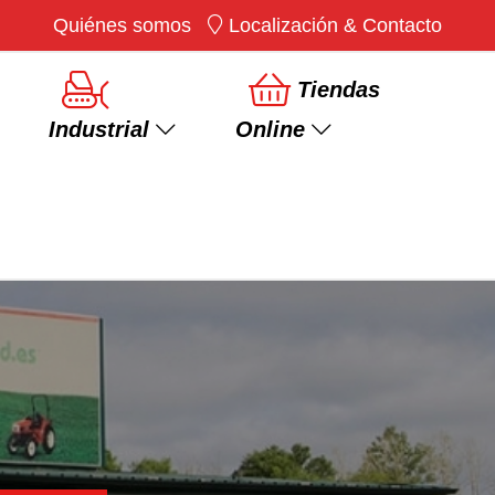
Quiénes somos
Localización & Contacto
×
Tiendas
Industrial
Online
Ver más
Rotovator/Fresadora
Desbrozadoras