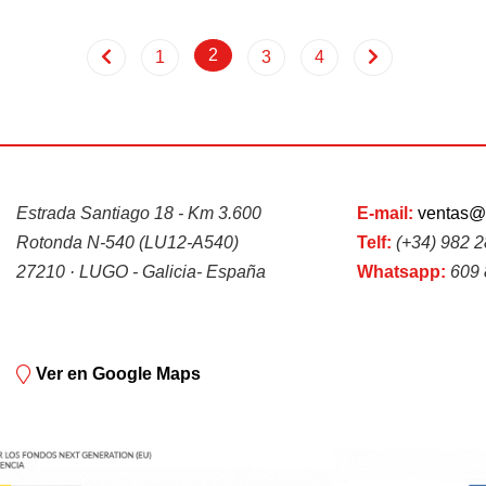
(current)
2
(current)
(current)
(current)
1
3
4
Estrada Santiago 18 - Km 3.600
E-mail:
ventas@
Rotonda N-540 (LU12-A540)
Telf:
(+34) 982 
27210 · LUGO - Galicia- España
Whatsapp:
609 
Ver en Google Maps