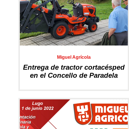
CATÁLOGOS
Motosierras
Ofertas
Productos
Miguel Agrícola
Entrega de tractor cortacésped
en el Concello de Paradela
Poda en altura
JARDÍN