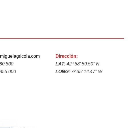
miguelagricola.com
Dirección:
280 800
LAT:
42ª 58' 59.50'' N
855 000
LONG:
7º 35' 14.47'' W