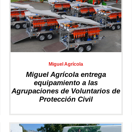
Cortacésped
Cortasetos
Miguel Agrícola
Miguel Agrícola entrega
equipamiento a las
Sopladores
Escarificadores
Agrupaciones de Voluntarios de
Protección Civil