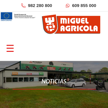
982 280 800
609 855 000
×
QUIÉNES SOMOS
☰
Empresa
Fracciona tu pago
Localización & Contacto
TIENDAS ONLINE
NOTICIAS
Miguel Agrícola
Inforecambios