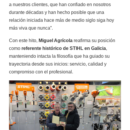
a nuestros clientes, que han confiado en nosotros
durante décadas y han hecho posible que una
relación iniciada hace más de medio siglo siga hoy
más viva que nunca”.
Con este hito,
Miguel Agrícola
reafirma su posición
Cajas de transporte
como
referente histórico de STIHL en Galicia
,
manteniendo intacta la filosofía que ha guiado su
trayectoria desde sus inicios: servicio, calidad y
compromiso con el profesional.
Otros aperos
FORESTAL
Ver más