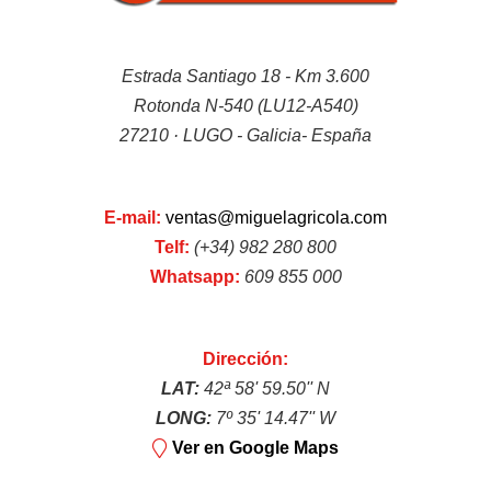
Repuestos
Estrada Santiago 18 - Km 3.600
Rotonda N-540 (LU12-A540)
27210 · LUGO - Galicia- España
E-mail:
ventas@miguelagricola.com
Telf:
(+34) 982 280 800
Lubricantes
Whatsapp:
609 855 000
Dirección:
LAT:
42ª 58' 59.50'' N
LONG:
7º 35' 14.47'' W
Ver en Google Maps
Máquinas de batería