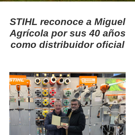
BLOG
STIHL reconoce a Miguel
Agrícola por sus 40 años
Noticias
como distribuidor oficial
Consejos
MULTIMEDIA
Videos
Galería de imágenes
MARCAS
Nuestras marcas