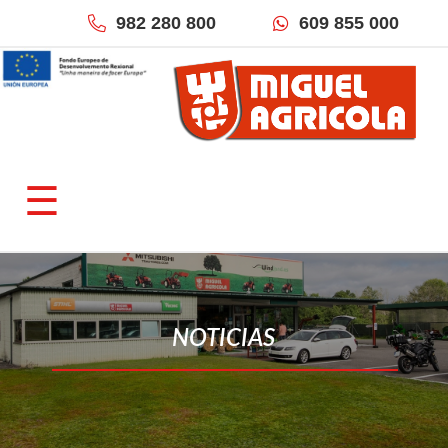
982 280 800
609 855 000
×
QUIÉNES SOMOS
☰
Empresa
Fracciona tu pago
Localización & Contacto
TIENDAS ONLINE
NOTICIAS
Miguel Agrícola
Inforecambios