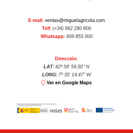
E-mail:
ventas@miguelagricola.com
Rotovator/Fresadora
Telf:
(+34) 982 280 800
Whatsapp:
609 855 000
Dirección:
LAT:
42ª 58' 59.50'' N
LONG:
7º 35' 14.47'' W
Desbrozadoras
Ver en Google Maps