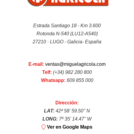
Tractores TAFE
Estrada Santiago 18 - Km 3.600
Rotonda N-540 (LU12-A540)
27210 · LUGO - Galicia- España
Minitractores
E-mail:
ventas@miguelagricola.com
Telf:
(+34) 982 280 800
Whatsapp:
609 855 000
Dirección:
Trituradoras
LAT:
42ª 58' 59.50'' N
LONG:
7º 35' 14.47'' W
Ver en Google Maps