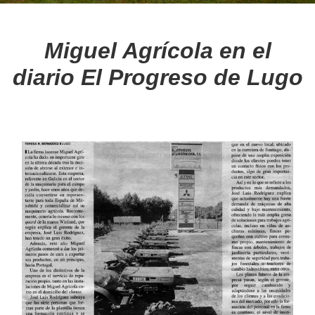
BLOG
Miguel Agrícola en el
diario El Progreso de Lugo
Noticias
Consejos
MULTIMEDIA
Videos
Galería de imágenes
MARCAS
Nuestras marcas