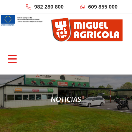
982 280 800
609 855 000
×
QUIÉNES SOMOS
☰
Empresa
Fracciona tu pago
Localización & Contacto
TIENDAS ONLINE
NOTICIAS
Miguel Agrícola
Inforecambios