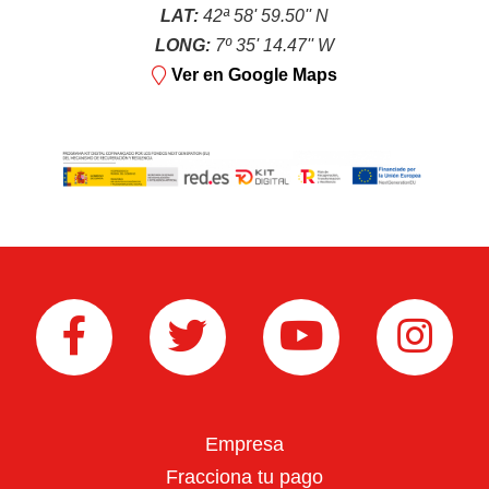
LAT:
42ª 58' 59.50'' N
LONG:
7º 35' 14.47'' W
Ver en Google Maps
Rotovator/Fresadora
Desbrozadoras
Empresa
Fracciona tu pago