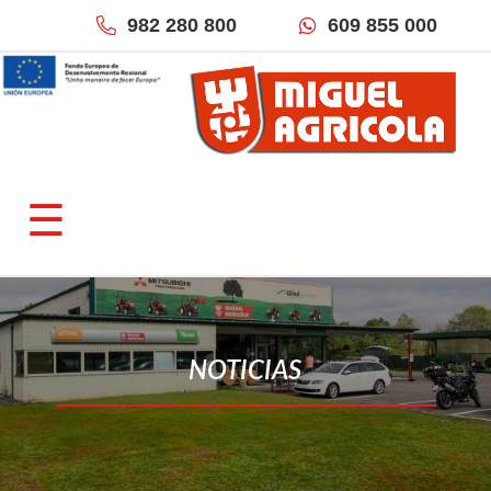
982 280 800
609 855 000
×
QUIÉNES SOMOS
☰
Empresa
Fracciona tu pago
Localización & Contacto
TIENDAS ONLINE
NOTICIAS
Miguel Agrícola
Inforecambios