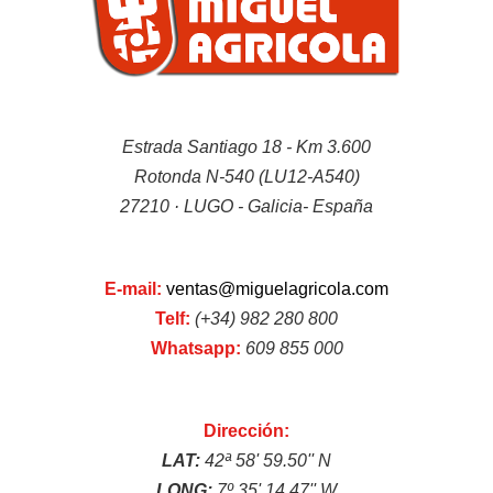
Rotovator/Fresadora
Estrada Santiago 18 - Km 3.600
Rotonda N-540 (LU12-A540)
27210 · LUGO - Galicia- España
E-mail:
ventas@miguelagricola.com
Desbrozadoras
Telf:
(+34) 982 280 800
Whatsapp:
609 855 000
Dirección:
LAT:
42ª 58' 59.50'' N
LONG:
7º 35' 14.47'' W