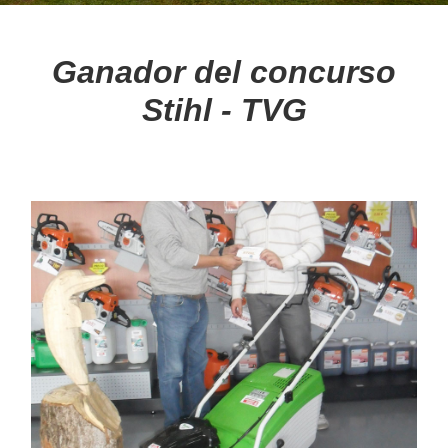
BLOG
Ganador del concurso
Stihl - TVG
Noticias
Consejos
MULTIMEDIA
Videos
Galería de imágenes
MARCAS
Nuestras marcas