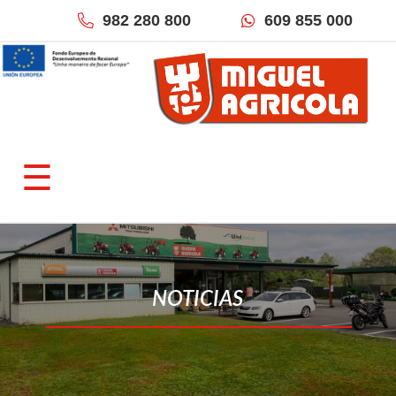
982 280 800
609 855 000
×
QUIÉNES SOMOS
☰
Empresa
Fracciona tu pago
Localización & Contacto
TIENDAS ONLINE
NOTICIAS
Miguel Agrícola
Inforecambios