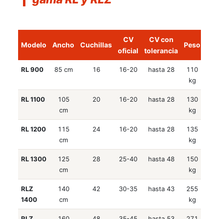
CV
CV con
Modelo
Ancho
Cuchillas
Peso
Tra
oficial
tolerancia
RL 900
85 cm
16
16-20
hasta 28
110
Cad
kg
Limpieza playas
RL 1100
105
20
16-20
hasta 28
130
Cad
cm
kg
RL 1200
115
24
16-20
hasta 28
135
Cad
cm
kg
RL 1300
125
28
25-40
hasta 48
150
Cad
cm
kg
Vialidad Invernal
RLZ
140
42
30-35
hasta 43
255
Eng
1400
cm
kg
MINITRACTORES
Ver más
RLZ
160
48
35-45
hasta 53
271
Eng