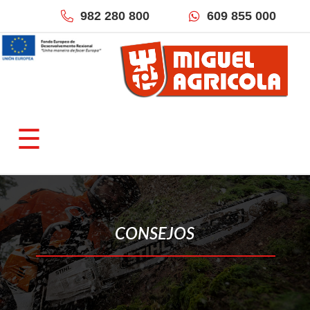
982 280 800
609 855 000
×
QUIÉNES SOMOS
☰
Empresa
Fracciona tu pago
Localización & Contacto
TIENDAS ONLINE
CONSEJOS
Miguel Agrícola
Inforecambios