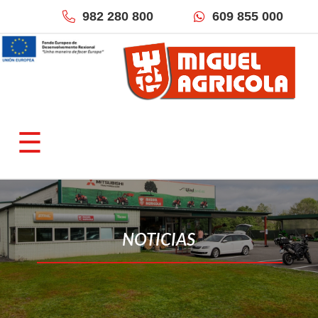
982 280 800
609 855 000
×
QUIÉNES SOMOS
☰
Empresa
Fracciona tu pago
Localización & Contacto
TIENDAS ONLINE
NOTICIAS
Miguel Agrícola
Inforecambios