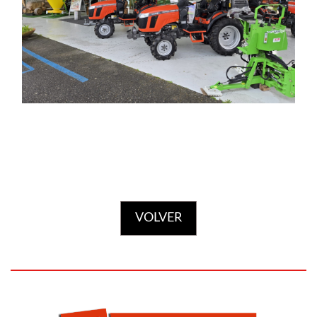
Cajas de transporte
VOLVER
Otros aperos
FORESTAL
Ver más