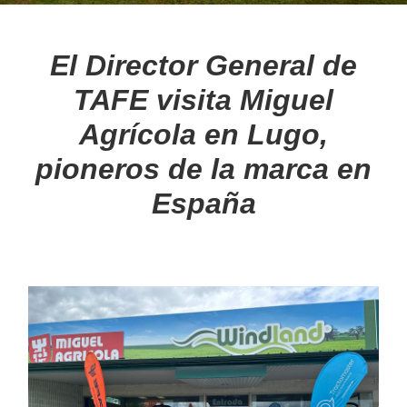
BLOG
El Director General de
TAFE visita Miguel
Noticias
Agrícola en Lugo,
Consejos
pioneros de la marca en
MULTIMEDIA
España
Videos
Galería de imágenes
MARCAS
Nuestras marcas