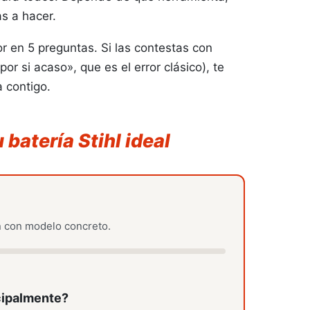
as a hacer.
en 5 preguntas. Si las contestas con
or si acaso», que es el error clásico), te
Herramientas de batería
Tractores Cortacésped
 contigo.
 batería Stihl ideal
Juguetes
Otros útiles de jardín
 con modelo concreto.
Ver más
ncipalmente?