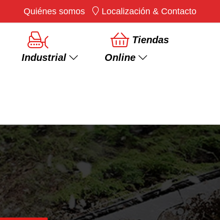
Quiénes somos
Localización & Contacto
×
Tiendas
Industrial
Online
Ver más
Rotovator/Fresadora
Desbrozadoras