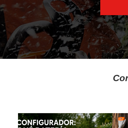
BLOG
Retroexcavadoras
Noticias
Consejos
MULTIMEDIA
Cortacésped para
Con
Videos
tractor
Galería de imágenes
FORESTAL
MARCAS
Nuestras marcas