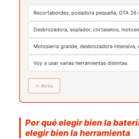
Recortabordes, podadora pequeña, GTA 26 (
Desbrozadora, soplador, cortasetos, motosie
Vialidad Invernal
Motosierra grande, desbrozadora intensiva,
Voy a usar varias herramientas distintas
← Atrás
Por qué elegir bien la bate
Ocasión
Nuevos
elegir bien la herramienta