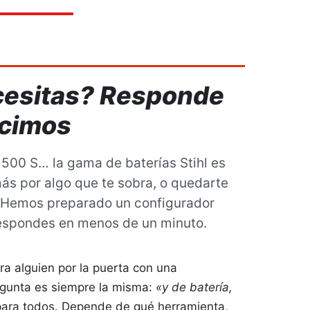
Lubricantes
Máquinas de batería
ecesitas? Responde
ecimos
 500 S… la gama de baterías Stihl es
más por algo que te sobra, o quedarte
. Hemos preparado un configurador
 respondes en menos de un minuto.
Ver más
a alguien por la puerta con una
egunta es siempre la misma:
«y de batería,
para todos. Depende de qué herramienta,