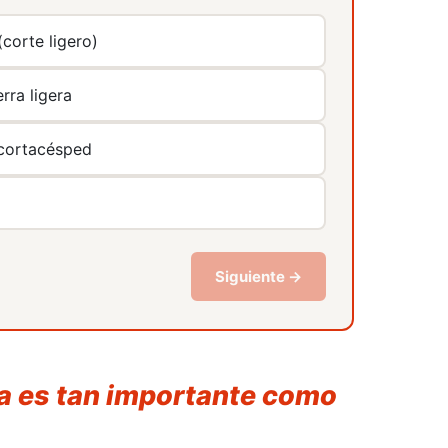
corte ligero)
rra ligera
 cortacésped
Ver más
Siguiente →
ría es tan importante como