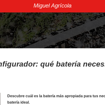
Miguel Agrícola
Arados
Arranca patatas
Cajas de transporte
Otros aperos
figurador: qué batería neces
Descubre cuál es la batería más apropiada para tus ne
batería ideal.