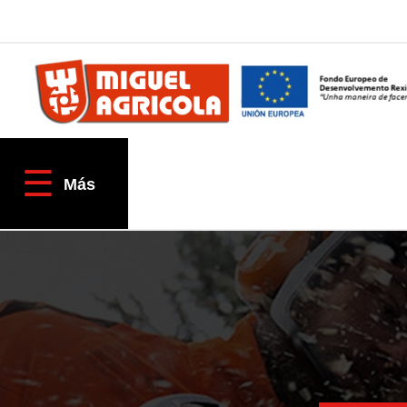
QUIÉNES SOMOS
AGRÍCOLA
☰
Empresa
Más
Fracciona tu pago
Localización & Contacto
TIENDAS ONLINE
Tractores TAFE
Miguel Agrícola
Inforecambios