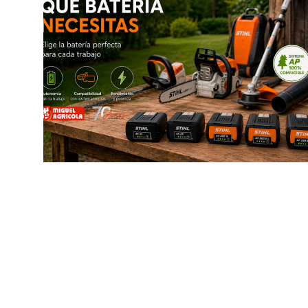
CATÁLOGOS
Motosierras
Ofertas
Productos
Poda en altura
JARDÍN