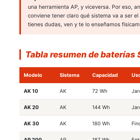
una herramienta AP, y viceversa. Por eso, an
conviene tener claro qué sistema va a ser el
tienes dudas, ven y te lo enseñamos físicam
Tabla resumen de baterías S
Modelo
Sistema
Capacidad
Uso
AK 10
AK
72 Wh
Jar
AK 20
AK
144 Wh
Jar
AK 30
AK
180 Wh
Fin
AP 200
AP
187 Wh
Ent