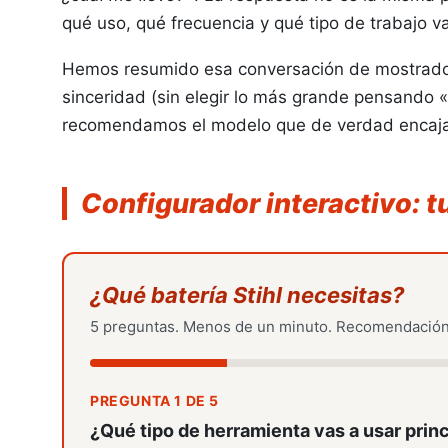
qué uso, qué frecuencia y qué tipo de trabajo v
Hemos resumido esa conversación de mostrador 
sinceridad (sin elegir lo más grande pensando «p
Cortacésped
Cortasetos
recomendamos el modelo que de verdad encaja
Configurador interactivo: tu
¿Qué batería Stihl necesitas?
Sopladores
Escarificadores
5 preguntas. Menos de un minuto. Recomendación
PREGUNTA 1 DE 5
¿Qué tipo de herramienta vas a usar pri