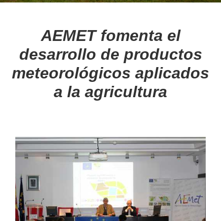
BLOG
AEMET fomenta el
desarrollo de productos
Noticias
meteorológicos aplicados
Consejos
a la agricultura
MULTIMEDIA
Videos
Galería de imágenes
MARCAS
Nuestras marcas