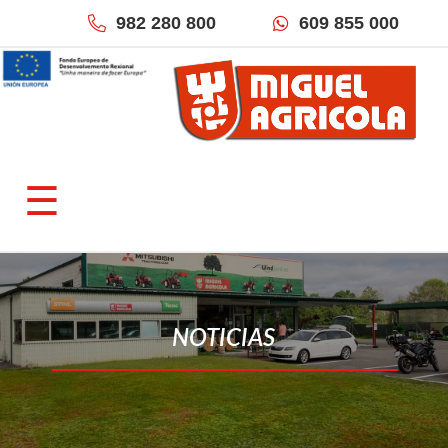
982 280 800
609 855 000
×
QUIÉNES SOMOS
☰
Empresa
Fracciona tu pago
Localización & Contacto
TIENDAS ONLINE
NOTICIAS
Miguel Agrícola
Inforecambios