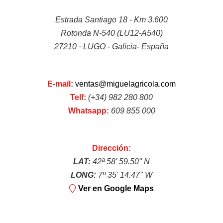
Estrada Santiago 18 - Km 3.600
Rotonda N-540 (LU12-A540)
27210 · LUGO - Galicia- España
Grillo: maquinaria profesional
E-mail:
ventas@miguelagricola.com
Telf:
(+34) 982 280 800
Whatsapp:
609 855 000
Dirección:
Cortacésped
LAT:
42ª 58' 59.50'' N
LONG:
7º 35' 14.47'' W
Ver en Google Maps