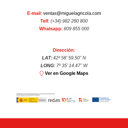
E-mail:
ventas@miguelagricola.com
Telf:
(+34) 982 280 800
Whatsapp:
609 855 000
Poda en altura
Dirección:
LAT:
42ª 58' 59.50'' N
LONG:
7º 35' 14.47'' W
Ver en Google Maps
Podadoras
JARDÍN
Ver más