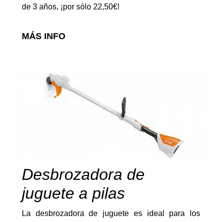
Retroexcavadoras
de 3 años, ¡por sólo 22,50€!
MÁS INFO
Arados
Desbrozadora de
Arranca patatas
juguete a pilas
La desbrozadora de juguete es ideal para los