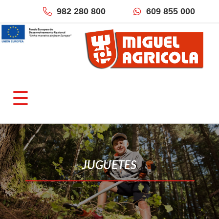
982 280 800
609 855 000
×
QUIÉNES SOMOS
☰
Empresa
Fracciona tu pago
Localización & Contacto
TIENDAS ONLINE
JUGUETES
Miguel Agrícola
Inforecambios